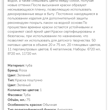
водой, а также смешивать цвета между собой, получая
новые оттенки.После высыхания краски образуют
несмывающуюся пленку, позволяющую использовать
декорированные вещи в быту. Постоянно находящиеся в
пользовании изделия для дополнительной защиты
рекомендуем покрыть лаком на водной основе.По
прошествии времени краски остаются устойчивыми и
сохраняют свой яркий цвет.Краски сертифицированы и
безопасны, при использовании по назначению, что
позволяет их использовать для детского творчества. 50
матовых цветов в объеме 20 и 75 мл; 20 глянцевых цветов;
11 перламутровых цветов; 6 металликов; Наборы: 6?20 мл,
8?20 мл, 11?20 мл.
Материал
туба
Бренд
Rosa
Цвет
Зелений
Тип
Краска поштучно
Цвет
Зелёный
Количество цветов
1
Фасовка
Туба
Объём, мл.
75
Особенность краски
Обычная
Тип полиграфической бумаги
Акрилова