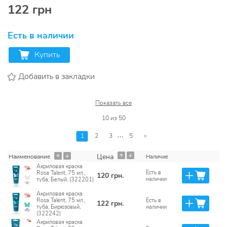
122 грн
Есть в наличии
Купить
Добавить в закладки
Показать все
10
из
50
...
1
2
3
5
>
Цена
Наименование
Наличие
Акриловая краска
Есть в
Rosa Talent, 75 мл.,
120 грн.
наличии
туба, Белый, (322201)
Акриловая краска
Rosa Talent, 75 мл.,
Есть в
122 грн.
туба, Бирюзовый,
наличии
(322242)
Акриловая краска