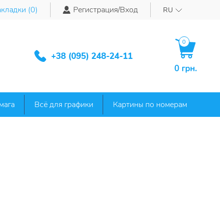
кладки (
0
)
Регистрация/Вход
RU
0
+38 (095) 248-24-11
0 грн.
мага
Всё для графики
Картины по номерам