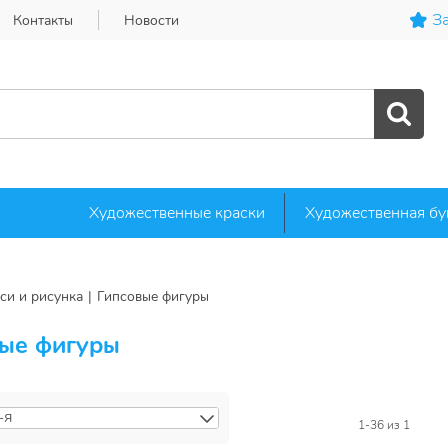
За
Контакты
Новости
Художественные краски
Художественная бу
си и рисунка
Гипсовые фигуры
ые фигуры
-Я
А-Я
1-36
из 1