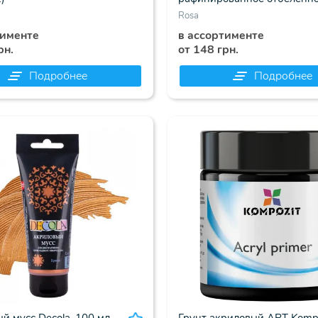
(75400125)
Rosa
тименте
в ассортименте
рн.
от 148 грн.
Подробнее
Подробнее
 мусс Decola, 100 мл.,
Грунт акриловый ART Kompo