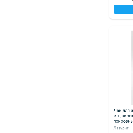
Лак для 
мл., акр
покровны
Лазурит