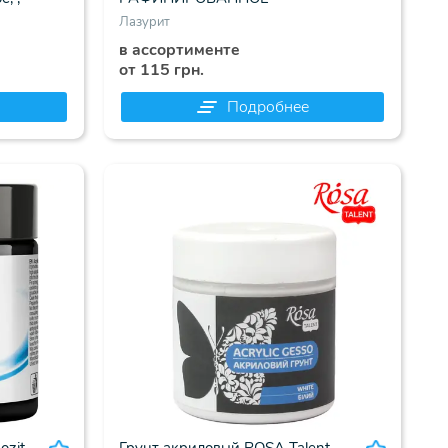
ОТБЕЛЕННОЕ, , (49367)
Лазурит
в ассортименте
от 115 грн.
Подробнее
zit,
Грунт акриловый ROSA Talent,