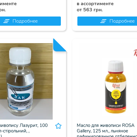
тименте
в ассортименте
рн.
от 563 грн.
Подробнее
Подробнее
живопису Лазурит, 100
Масло для живописи ROSA
л-стірольний, ,
Gallery, 125 мл., льняное
)
рафинированное отбеленное