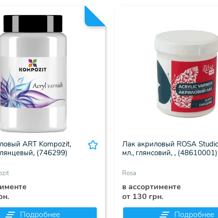
ловый ART Kompozit,
Лак акриловый ROSA Studio
глянцевый, (746299)
мл., глянсовий, , (48610001)
zit
Rosa
тименте
в ассортименте
рн.
от 130 грн.
Подробнее
Подробнее