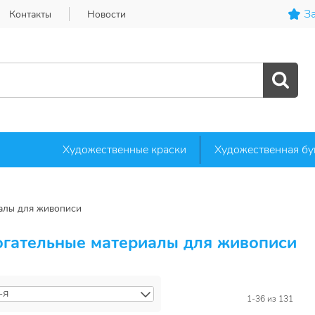
За
Контакты
Новости
Художественные краски
Художественная бу
алы для живописи
гательные материалы для живописи
-Я
А-Я
1-36
из 131