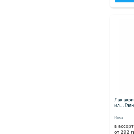
Лак акри
мл., , Гл
Rosa
в ассор
от 292 г