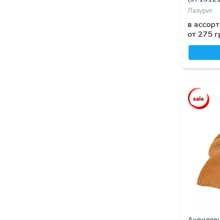
Лазурит
в ассор
от 275 г
Акриловый