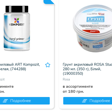
риловый ART Kompozit,
Грунт акриловый ROSA Stud
белая, (744288)
280 мл. (350 г.), Білий,
(19000350)
zit
Rosa
тименте
в ассортименте
рн.
от 180 грн.
Подробнее
Подробнее