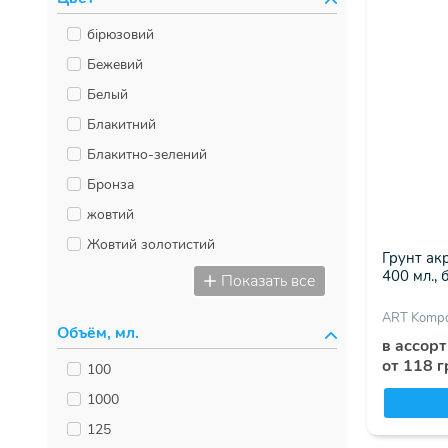
Rosa
бірюзовий
Rosa Gallery
Бежевий
Royal Talens
Белый
Van Pure
Блакитний
Ідейка
Блакитно-зелений
ЗХК Невская палитра
Бронза
ЗХК Невская палитра Decola
жовтий
ЗХК Невская палитра Белые Ночи
Жовтий золотистий
Грунт ак
ЗХК Невская палитра Сонет
зелений
400 мл., 
Показать все
Лазурит
Зелений холодний
ART Kompo
Невская палитра
Объём, мл.
Золотистий
в ассор
Невская палитра Decola
от 118 г
Коричневий
100
Невская палитра Сонет
малиновий
1000
Таір
Оливковий
125