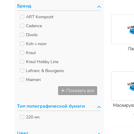
Бренд
ART Kompozit
Cadence
Divolo
Koh-i-noor
Ла
Kreul
Kreul Hobby Line
Lefranc & Bourgeois
Maimeri
Marabu
Показать все
Padico
Маскирую
Тип полиграфической бумаги
Pebeo
Pentart
220 мл.
PintyPlus
Цвет
Renesans