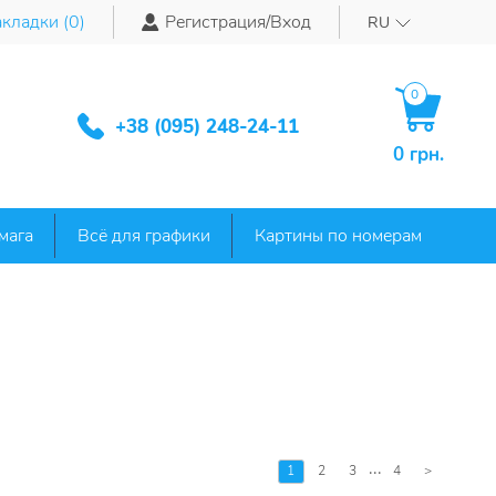
кладки (
0
)
Регистрация/Вход
RU
0
+38 (095) 248-24-11
0 грн.
мага
Всё для графики
Картины по номерам
...
1
2
3
4
>