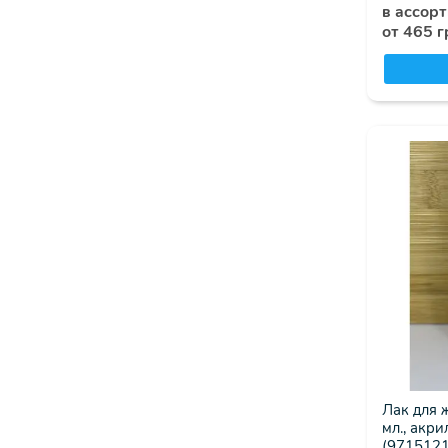
в ассор
от 465 г
Лак для 
мл., акри
(9715121