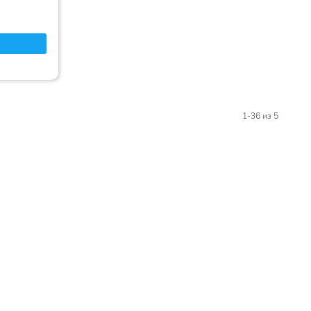
1-36
из 5