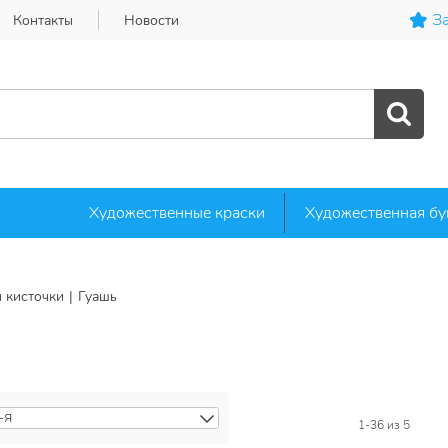
За
Контакты
Новости
Художественные краски
Художественная бу
и кисточки
Гуашь
-Я
А-Я
1-36
из 5