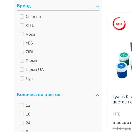
Бренд
Colorino
KITE
Rosa
YES
ZIBI
Гамма
Гамма UA
Луч
Количество цветов
Гуашь Kit
цветов по
12
16
KITE
в ассор
24
148 грн.
6