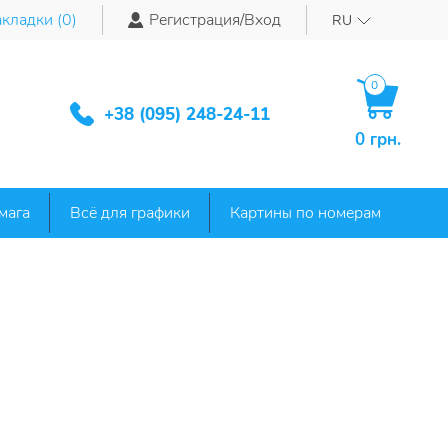
кладки (
0
)
Регистрация/Вход
RU
0
+38 (095) 248-24-11
0 грн.
мага
Всё для графики
Картины по номерам