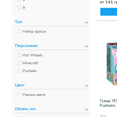
от 141 г
9
Тип
Набор красок
Персонажи
Hot Wheels
Minecraft
Pusheen
Цвет
Разные цвета
Гуашь YES
Pusheen,
Объём, мл.
YES