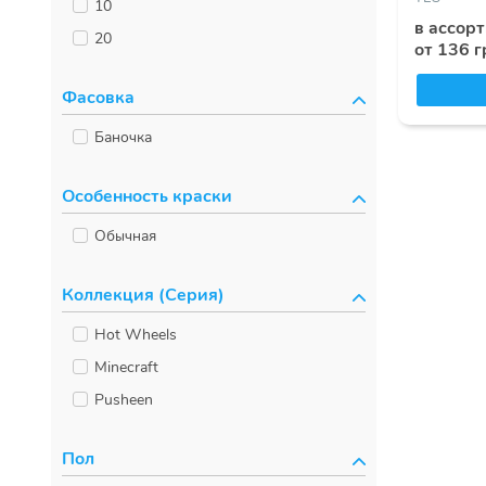
10
в ассор
20
от 136 г
Фасовка
Баночка
Особенность краски
Обычная
Коллекция (Серия)
Hot Wheels
Minecraft
Pusheen
Пол