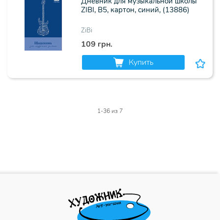
Дневник для музыкальной школы
ZIBI, В5, картон, синий, (13886)
ZiBi
109 грн.
Купить
1-36
из 7