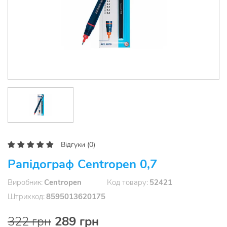
Відгуки (0)
Рапідограф Centropen 0,7
Виробник
Centropen
Код товару
52421
Штрихкод
8595013620175
322 грн
289 грн